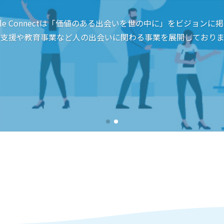
rcle Connectは「価値のある出会いを世の中に」をビジョンに
用支援や教育事業など人の出会いに関わる事業を展開しておりま